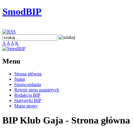
SmodBIP
A
A
A
K
Menu
Strona główna
Statut
Sprawozdania
Rejestr stron usuniętych
Redakcja BIP
Statystyki BIP
Mapa strony
BIP Klub Gaja - Strona główna