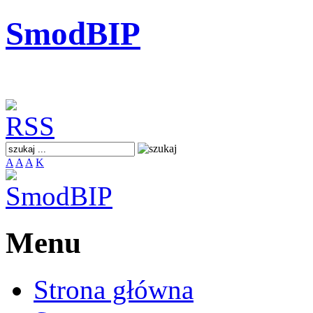
SmodBIP
A
A
A
K
Menu
Strona główna