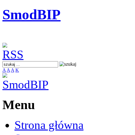
SmodBIP
A
A
A
K
Menu
Strona główna